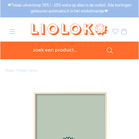
🧡Totale uitverkoop 70% ( -10% extra op alles in de outlet). Alle kortingen
gebeuren automatisch in het winkelmandje🧡
Shop
›
Poster | dino