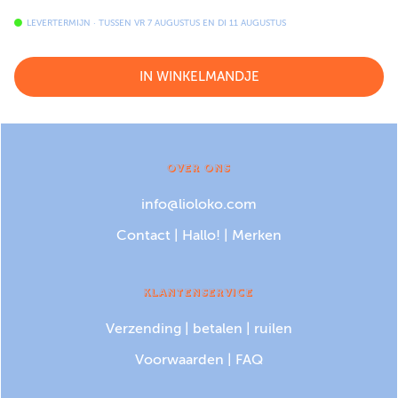
LEVERTERMIJN · TUSSEN
VR 7 AUGUSTUS
EN
DI 11 AUGUSTUS
IN WINKELMANDJE
OVER ONS
info@lioloko.com
Contact
|
Hallo!
|
Merken
KLANTENSERVICE
Verzending
|
betalen
|
ruilen
Voorwaarden
|
FAQ